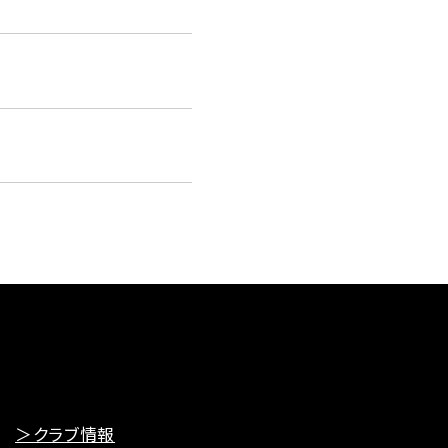
＞クラブ情報