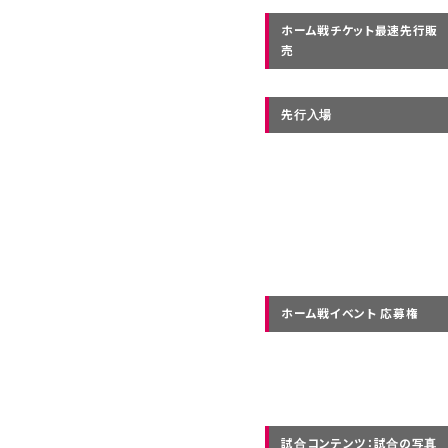
ホーム戦チケット最速先行販
売
先行入場
ホーム戦イベント 応募権
試合コンテンツ：試合の写真