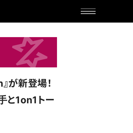
on』が新登場！
と1on1トー