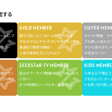
認する
GOLD MEMBER
SILVER MEM
ーなど、ブ
選手と同じユニフォームでアツく応援！
チケット特典、イベ
今年はさらにチケットがいち早く手に入る
ズも欲しいあなた
級のコー
最速先行販売を開始！
ケット2枚付きで、
人気の座席を手に入れよう！
の充実コース！
ZEEKSTAR TV MEMBER
KIDS MEMB
観戦チケッ
試合のアーカイブ動画をじっくり楽しみた
小学生以下限定コ
にぴったり
い方へ！
プをもらって、ホ
おうち時間もジークスター東京と共に！
トを思い切り楽しも