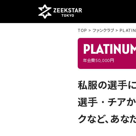
>
>
TOP
ファンクラブ
PLATI
PLATINU
年会費50,000円
私服の選手に会え
選手・チアか
クなど、あな