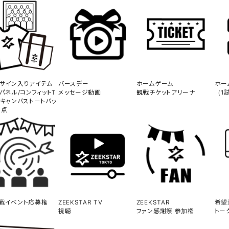
サイン入りアイテム
バースデー
ホームゲーム
ホー
トパネル/コンフィットT
メッセージ動画
観戦チケットアリーナ
（1
/キャンバストートバッ
1点
戦イベント応募権
ZEEKSTAR TV
ZEEKSTAR
希望
視聴
ファン感謝祭 参加権
トー