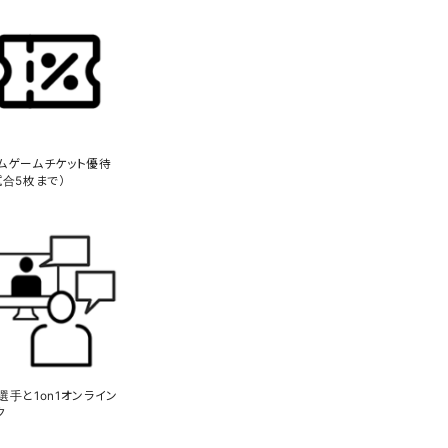
ムゲームチケット優待
試合5枚まで）
選手と1on1オンライン
ク