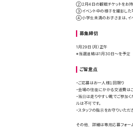
②2月4日の観戦チケットをお持
③イベント中の様子を撮影した
④小学生未満のお子さまは、イ
募集締切
1月29日（月）正午
※当選連絡は1月30日～を予定
ご留意点
・ご応募はお一人様１回限り
・会場の往復にかかる交通費はご
・当日は走りやすい靴でご参加く
ルは不可です。
・スタッフの指示をお守りいただ
その他、詳細は専用応募フォーム