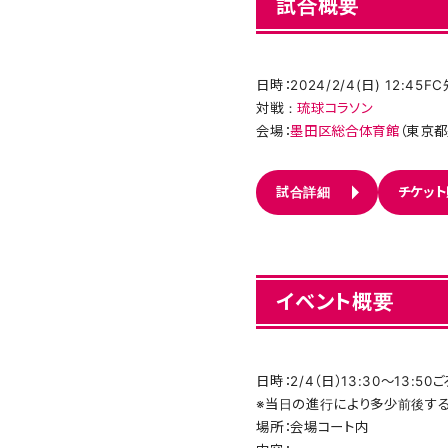
試合概要
日時：2024/2/4(日) 12:4
対戦：
琉球コラソン
会場：
墨田区総合体育館
（東京都
試合詳細
チケッ
イベント概要
日時：2/4（日）13:30～13:5
※当日の進行により多少前後す
場所：会場コート内