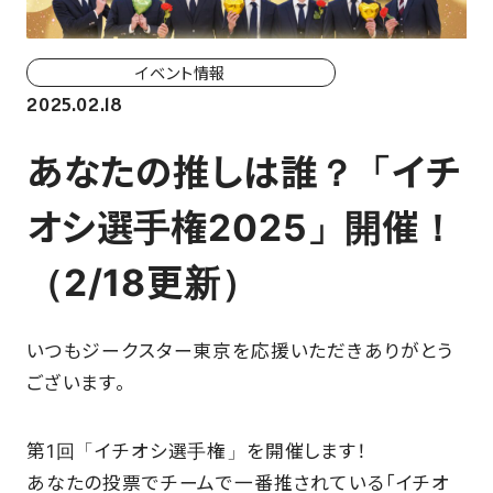
ホーム戦一覧
会場（座席・価格表）
イベント情報
2025.02.18
チケット購入方法
あなたの推しは誰？「イチ
各座席について
オシ選手権2025」開催！
観戦ガイド
（2/18更新）
FAN CLUB
いつもジークスター東京を応援いただきありがとう
マイページはこちら
ございます。
第1回「イチオシ選手権」を開催します！
CSR
あなたの投票でチームで一番推されている「イチオ