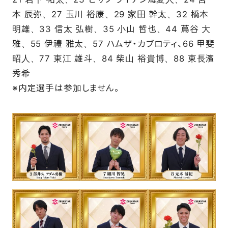
本 辰弥、27 玉川 裕康、29 家田 幹太、32 橋本
明雄、33 信太 弘樹、35 小山 哲也、44 蔦谷 大
雅、55 伊禮 雅太、57 ハムザ・カブロティ、66 甲斐
昭人、77 東江 雄斗、84 柴山 裕貴博、88 東長濱
秀希
※内定選手は参加しません。