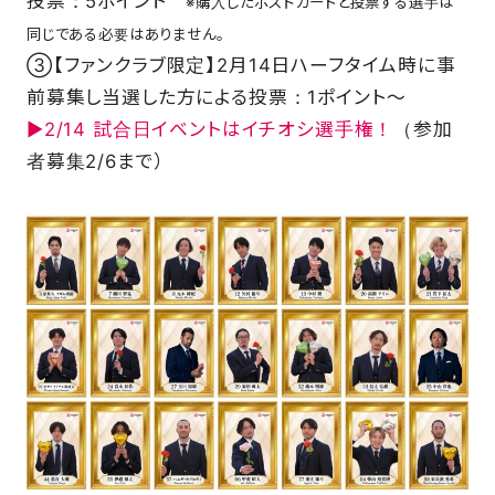
投票：5ポイント
※購入したポストカードと投票する選手は
同じである必要はありません。
③【ファンクラブ限定】2月14日ハーフタイム時に事
前募集し当選した方による投票：1ポイント～
▶2/14 試合日イベントはイチオシ選手権！
（参加
者募集2/6まで）