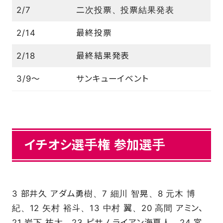
2/7
二次投票、投票結果発表
2/14
最終投票
2/18
最終結果発表
3/9～
サンキューイベント
イチオシ選手権 参加選手
3 部井久 アダム勇樹、7 細川 智晃、8 元木 博
紀、12 矢村 裕斗、13 中村 翼、20 高間 アミン、
21 岩下 祐太、23 ピサノ ライアン海夏人、24 宮