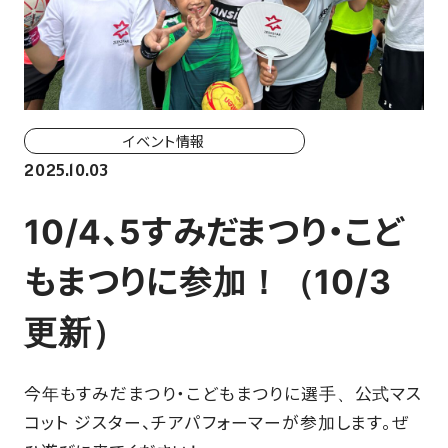
ホーム戦一覧
会場（座席・価格表）
チケット購入方法
イベント情報
各座席について
2025.10.03
観戦ガイド
10/4、5すみだまつり・こど
FAN CLUB
もまつりに参加！（10/3
更新）
マイページはこちら
今年もすみだまつり・こどもまつりに選手、公式マス
CSR
コット ジスター、チアパフォーマーが参加します。ぜ