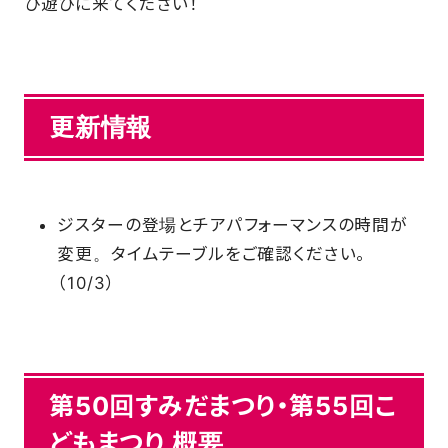
ひ遊びに来てください！
SCHOOL
PARTNERS
更新情報
SHOP
ジスターの登場とチアパフォーマンスの時間が
変更。タイムテーブルをご確認ください。
CONTACT
（10/3）
お問い合わせ
CSRのご依頼
第50回すみだまつり・第55回こ
どもまつり 概要
スクール体験・入会希望