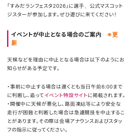
「すみだランフェスタ2026」に選手、公式マスコット
SCHOOL
ジスターが参加します。ぜひ遊びに来てください！
PARTNERS
イベントが中止となる場合のご案内
※更
新
SHOP
天候などを理由に中止となる場合は以下のようにお
知らせがある予定です。
CONTACT
・事前に中止する場合は遅くとも当日午前6:00まで
に判断し、追って
イベント特設サイト
に掲載されます。
お問い合わせ
・開催中に天候が悪化し、路面凍結等により安全な
走行が困難と判断した場合は急遽競技を中止するこ
CSRのご依頼
とがあります。その際は会場アナウンスおよびスタッ
フの指示に従ってください。
スクール体験・入会希望