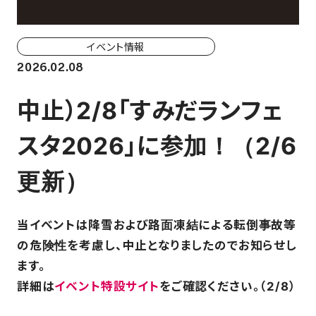
ホーム戦一覧
会場（座席・価格表）
イベント情報
2026.02.08
チケット購入方法
中止）2/8「すみだランフェ
各座席について
スタ2026」に参加！（2/6
観戦ガイド
更新）
FAN CLUB
当イベントは降雪および路面凍結による転倒事故等
マイページはこちら
の危険性を考慮し、中止となりましたのでお知らせし
ます。
詳細は
イベント特設サイト
をご確認ください。（2/8）
CSR