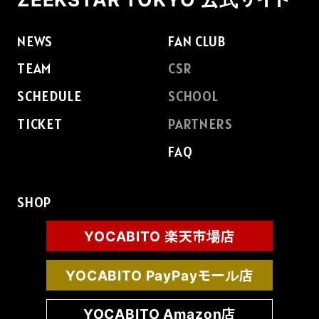
NEWS
FAN CLUB
TEAM
CSR
SCHEDULE
SCHOOL
TICKET
PARTNERS
FAQ
SHOP
YOCABITO 楽天市場店
YOCABITO PayPayモール店
YOCABITO Amazon店