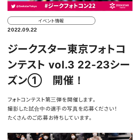
ホーム戦一覧
会場（座席・価格表）
イベント情報
2022.09.22
チケット購入方法
ジークスター東京フォトコ
各座席について
ンテスト vol.3 22-23シー
観戦ガイド
ズン① 開催！
FAN CLUB
フォトコンテスト第三弾を開催します。
マイページはこちら
撮影した試合中の選手の写真を応募ください！
たくさんのご応募お待ちしています。
CSR