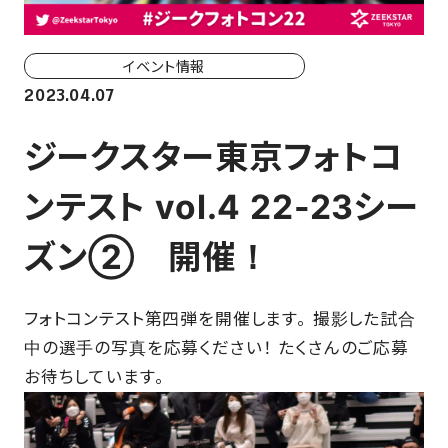
ホーム戦一覧
会場（座席・価格表）
イベント情報
2023.04.07
チケット購入方法
ジークスター東京フォトコ
各座席について
ンテスト vol.4 22-23シー
観戦ガイド
ズン② 開催！
FAN CLUB
フォトコンテスト第四弾を開催します。 撮影した試合
マイページはこちら
中の選手の写真を応募ください！ たくさんのご応募
お待ちしています。
CSR