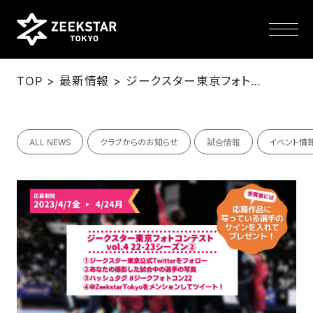
>
>
TOP
最新情報
ジークスター東京フォトコンテスト vol.4 22-23シーズン② 開催！
NEWS
ALL NEWS
クラブからのお知らせ
試合情報
イベント情
TEAM
SCHEDULE
TICKET