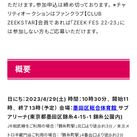
ただけます。参加申込は締め切っております。 ※チャ
SCHOOL
リティオークションはファンクラブ【CLUB
ZEEKSTAR】会員であれば「ZEEK FES 22-23」に
は参加しない方もご応募いただけます。
PARTNERS
SHOP
概要
CONTACT
日にち：2023/4/29(土) 時間：10時30分、開始11
お問い合わせ
時、終了13時（予定） 会場：
墨田区総合体育館
サブ
アリーナ(東京都墨田区錦糸4-15-1 錦糸公園内)
CSRのご依頼
JR総武線をご利用の場合：「錦糸町駅」北口より徒歩約3分／東京メ
スクール体験・入会希望
トロ半蔵門線ご利用の場合： 「錦糸町駅」4番出口より徒歩約2分