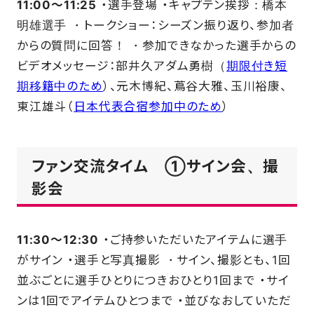
11:00～11:25
・選手登場 ・キャプテン挨拶：橋本
明雄選手 ・トークショー：シーズン振り返り、参加者
からの質問に回答！ ・参加できなかった選⼿からの
ビデオメッセージ：部井久アダム勇樹（
期限付き短
期移籍中のため
）、元木博紀、蔦谷大雅、玉川裕康、
東江雄斗（
日本代表合宿参加中のため
）
ファン交流タイム ①サイン会、撮
影会
11:30～12:30
・ご持参いただいたアイテムに選手
がサイン ・選⼿と写真撮影 ・サイン、撮影とも、1回
並ぶごとに選⼿ひとりにつきおひとり1回まで ・サイ
ンは1回でアイテムひとつまで ・並びなおしていただ