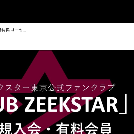
FC有料会員特典 オーセンティックユニフォーム注文で直筆サイン＆メッセージ入り特製ポストカードをプレゼント！