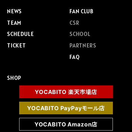
NEWS
FAN CLUB
TEAM
CSR
SCHEDULE
SCHOOL
TICKET
PARTNERS
FAQ
SHOP
YOCABITO 楽天市場店
YOCABITO PayPayモール店
YOCABITO Amazon店