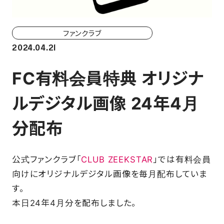
ホーム戦一覧
会場（座席・価格表）
ファンクラブ
2024.04.21
チケット購入方法
FC有料会員特典 オリジナ
各座席について
ルデジタル画像 24年4月
観戦ガイド
分配布
FAN CLUB
公式ファンクラブ「
CLUB ZEEKSTAR
」では有料会員
マイページはこちら
向けにオリジナルデジタル画像を毎月配布していま
す。
本日24年4月分を配布しました。
CSR