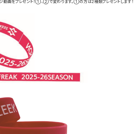
ジ動画をプレゼント！①、②で変わります。①の方は2種類プレゼントします！