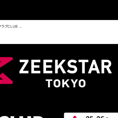
公式ファンクラブCLUB ZEEKSTAR 25-26シーズン 新規入会受付スタート！超早期＆早期入会特典！早めの入会がオトクです！