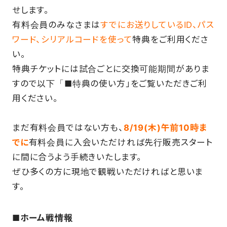
せします。
SCHOOL
有料会員のみなさまは
すでにお送りしているID、パス
ワード、シリアルコードを使って
特典をご利用くださ
い。
PARTNERS
特典チケットには試合ごとに交換可能期間がありま
すので以下「■特典の使い方」をご覧いただきご利
SHOP
用ください。
まだ有料会員ではない方も、
8/19(木)午前10時ま
CONTACT
でに
有料会員に入会いただければ先行販売スタート
に間に合うよう手続きいたします。
ぜひ多くの方に現地で観戦いただければと思いま
お問い合わせ
す。
CSRのご依頼
■ホーム戦情報
スクール体験・入会希望