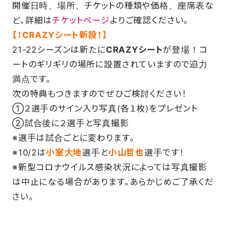
開催日時、場所、チケットの種類や価格、座席表な
ど、詳細は
チケットページ
よりご確認ください。
FAQ
【！CRAZYシート新設！】
21-22シーズンは新たに
CRAZYシート
が登場！コ
ートのギリギリの場所に設置されていますので迫力
満点です。
次の特典もつきますのでぜひご検討ください！
①２選手のサイン入り写真(各１枚)をプレゼント
②試合後に２選手と写真撮影
※選手は試合ごとに変わります。
※10/2は
小室大地
選手と
小山哲也
選手です！
※新型コロナウイルス感染状況によっては写真撮影
は中止になる場合があります。あらかじめご了承くだ
さい。