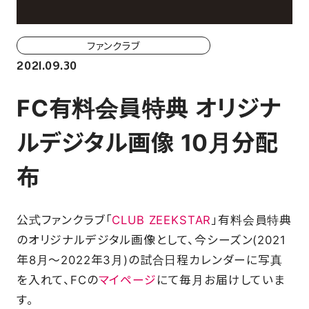
ホーム戦一覧
会場（座席・価格表）
ファンクラブ
2021.09.30
チケット購入方法
FC有料会員特典 オリジナ
各座席について
ルデジタル画像 10月分配
観戦ガイド
布
FAN CLUB
公式ファンクラブ「
CLUB ZEEKSTAR
」有料会員特典
マイページはこちら
のオリジナルデジタル画像として、今シーズン(2021
年8月～2022年3月)の試合日程カレンダーに写真
を入れて、FCの
マイページ
にて毎月お届けしていま
CSR
す。