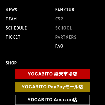
NEWS
FAN CLUB
TEAM
CSR
SCHEDULE
SCHOOL
TICKET
PARTNERS
FAQ
SHOP
YOCABITO 楽天市場店
YOCABITO PayPayモール店
YOCABITO Amazon店