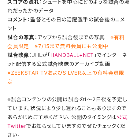
スコアの流れ
：シュートを中心にどのような試合の流
れだったかのデータ
FAQ
コメント
：監督とその日の活躍選手の試合後のコメ
ント
試合の写真
：アップから試合後までの写真
※有料
会員限定
※7/15まで無料会員にも公開中
試合映像
：JHLが「
HANDBALL+NET
」でインターネ
ット配信する公式試合映像のアーカイブ動画
※ZEEKSTAR TVおよびSILVER以上の有料会員限
定
※試合コンテンツの公開は試合の1～2日後を予定し
ています。状況により少し遅れることもありますので
あらかじめご了承ください。公開のタイミングは
公式
Twitter
でお知らせしていますのでぜひチェックくだ
さい。