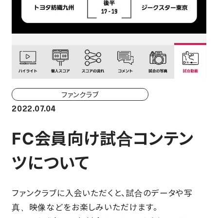
ホーム戦一覧
会場（座席・価格表）
チケット購入方法
各座席について
ファンクラブ
観戦ガイド
2022.07.04
FAN CLUB
FC会員向け試合コンテン
ツについて
マイページはこちら
ファンクラブに入会いただくと、試合のデータや写
CSR
真、映像などをお楽しみいただけます。