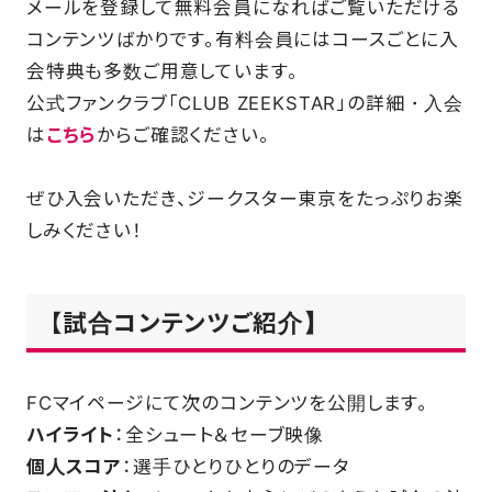
メールを登録して無料会員になればご覧いただける
コンテンツばかりです。有料会員にはコースごとに入
SCHOOL
会特典も多数ご用意しています。
公式ファンクラブ「CLUB ZEEKSTAR」の詳細・入会
PARTNERS
は
こちら
からご確認ください。
SHOP
ぜひ入会いただき、ジークスター東京をたっぷりお楽
しみください！
CONTACT
【試合コンテンツご紹介】
お問い合わせ
FCマイページにて次のコンテンツを公開します。
CSRのご依頼
ハイライト
：全シュート＆セーブ映像
個人スコア
：選手ひとりひとりのデータ
スクール体験・入会希望