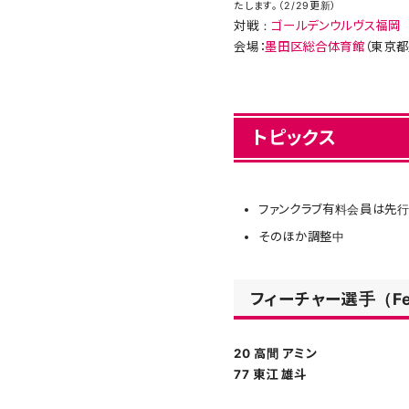
たします。（2/29更新）
対戦：
ゴールデンウルヴス福岡
会場：
墨田区総合体育館
（東京都
トピックス
ファンクラブ有料会員は先行
そのほか調整中
フィーチャー選手（Featu
20 高間 アミン
77 東江 雄斗