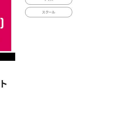
スクール
ット