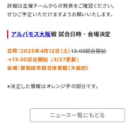
詳細は主催チームからの発表をご確認ください。
SCHOOL
ぜひご予定いただけますようお願いいたします。
PARTNERS
アルバモス大阪
戦 試合日時・会場決定
日時：2025年4月12日（土）
13:00試合開始
SHOP
→13:30試合開始（3/27更新）
会場：岸和田市総合体育館（大阪府）
CONTACT
※決定した情報はオレンジ字の部分です。
お問い合わせ
ニュース一覧にもどる
CSRのご依頼
スクール体験・入会希望