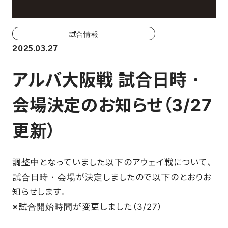
ホーム戦一覧
会場（座席・価格表）
試合情報
2025.03.27
チケット購入方法
アルバ大阪戦 試合日時・
各座席について
会場決定のお知らせ（3/27
観戦ガイド
更新）
FAN CLUB
調整中となっていました以下のアウェイ戦について、
マイページはこちら
試合日時・会場が決定しましたので以下のとおりお
知らせします。
※試合開始時間が変更しました（3/27）
CSR