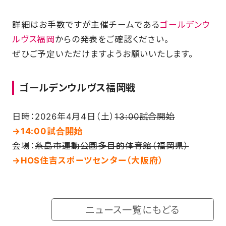
SCHOOL
詳細はお手数ですが主催チームである
ゴールデンウ
ルヴス福岡
からの発表をご確認ください。
ぜひご予定いただけますようお願いいたします。
PARTNERS
ゴールデンウルヴス福岡戦
SHOP
日時：2026年4月4日（土）
13:00試合開始
→14:00試合開始
CONTACT
会場：
糸島市運動公園多目的体育館（福岡県）
→HOS住吉スポーツセンター（大阪府）
お問い合わせ
CSRのご依頼
ニュース一覧にもどる
スクール体験・入会希望