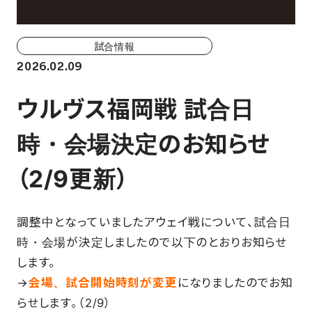
ホーム戦一覧
会場（座席・価格表）
試合情報
2026.02.09
チケット購入方法
ウルヴス福岡戦 試合日
各座席について
時・会場決定のお知らせ
観戦ガイド
（2/9更新）
FAN CLUB
調整中となっていましたアウェイ戦について、試合日
マイページはこちら
時・会場が決定しましたので以下のとおりお知らせ
します。
→
会場、試合開始時刻が変更
になりましたのでお知
CSR
らせします。（2/9）