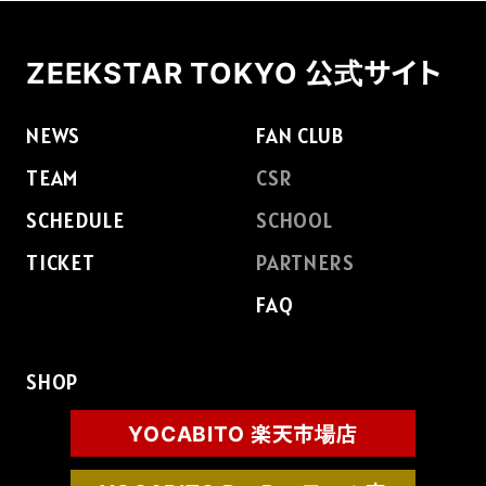
FAQ
ZEEKSTAR TOKYO 公式サイト
NEWS
FAN CLUB
TEAM
CSR
SCHEDULE
SCHOOL
TICKET
PARTNERS
FAQ
SHOP
YOCABITO 楽天市場店