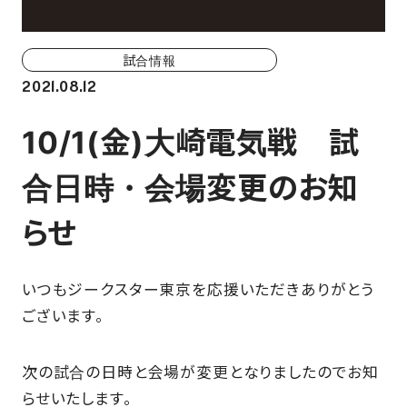
ホーム戦一覧
会場（座席・価格表）
試合情報
2021.08.12
チケット購入方法
10/1(金)大崎電気戦 試
各座席について
合日時・会場変更のお知
観戦ガイド
らせ
FAN CLUB
いつもジークスター東京を応援いただきありがとう
マイページはこちら
ございます。
次の試合の日時と会場が変更となりましたのでお知
CSR
らせいたします。