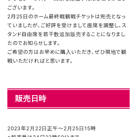
ございます。
SCHOOL
2月25日のホーム最終戦観戦チケットは完売となっ
ていましたが、ご好評を受けまして座席を調整し、ス
PARTNERS
タンド自由席を若干数追加販売することになりまし
たのでお知らせします。
ご希望の方はお早めに購入いただき、ぜひ現地で観
SHOP
戦いただければと思います。
CONTACT
販売日時
お問い合わせ
CSRのご依頼
2023年2月22日正午～2月25日15時
スクール体験・入会希望