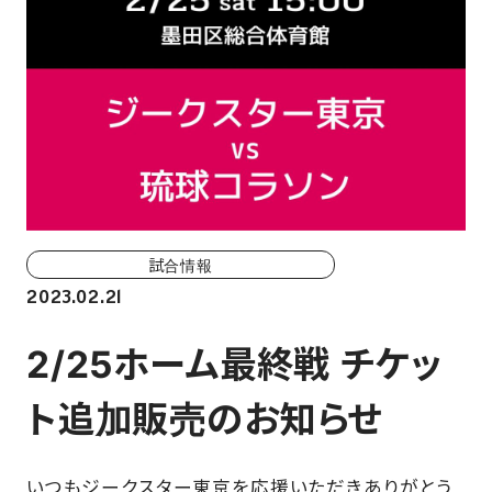
ホーム戦一覧
会場（座席・価格表）
チケット購入方法
各座席について
観戦ガイド
試合情報
2023.02.21
FAN CLUB
2/25ホーム最終戦 チケッ
マイページはこちら
ト追加販売のお知らせ
CSR
いつもジークスター東京を応援いただきありがとう