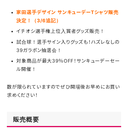
SCHOOL
家田選手デザイン サンキューデーTシャツ販売
決定！（3/6追記）
PARTNERS
イチオシ選手権上位入賞者グッズ販売！
試合球！選手サイン入りグッズも！ハズレなしの
39ガラポン抽選会！
SHOP
対象商品が最大39％OFF！サンキューデーセー
ル開催！
CONTACT
数が限られていますのでぜひ開場後お早めにお買い
求めください！
お問い合わせ
CSRのご依頼
販売概要
スクール体験・入会希望