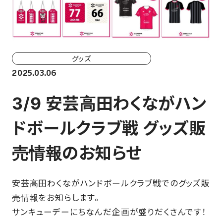
ホーム戦一覧
会場（座席・価格表）
チケット購入方法
グッズ
2025.03.06
各座席について
3/9 安芸高田わくながハン
観戦ガイド
ドボールクラブ戦 グッズ販
FAN CLUB
売情報のお知らせ
マイページはこちら
安芸高田わくながハンドボールクラブ戦でのグッズ販
売情報をお知らします。
CSR
サンキューデーにちなんだ企画が盛りだくさんです！