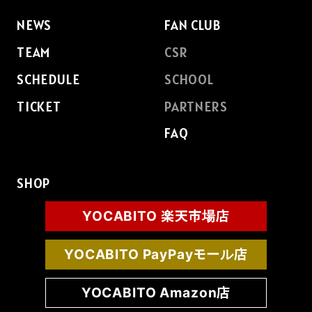
NEWS
FAN CLUB
TEAM
CSR
SCHEDULE
SCHOOL
TICKET
PARTNERS
FAQ
SHOP
YOCABITO 楽天市場店
YOCABITO PayPayモール店
YOCABITO Amazon店