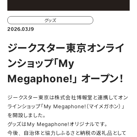
ホーム戦一覧
会場（座席・価格表）
グッズ
2026.03.19
チケット購入方法
ジークスター東京オンライ
各座席について
ンショップ「My
観戦ガイド
Megaphone!」 オープン！
FAN CLUB
ジークスター東京は株式会社博報堂と連携してオン
マイページはこちら
ラインショップ「My Megaphone!（マイメガホン）」
を開設しました。
グッズはMy Megaphone!オリジナルです。
CSR
今後、自治体と協力しふるさと納税の返礼品として