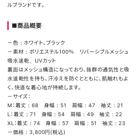
ルブランドです。
SCHOOL
■商品概要
PARTNERS
－色：ホワイト、ブラック
－素材：ポリエステル100％ リバーシブルメッシュ
SHOP
吸水速乾、UVカット
裏面はメッシュ構造になっており、抜群の通気性と吸
水速乾性を持ち、汗冷えを防ぐとともに、肌離れもよ
CONTACT
く、快適な着心地が持続します。
－サイズ：
M：着丈：68 身幅：51 肩幅 : 47 袖丈 : 21
お問い合わせ
L：着丈：71 身幅：54 肩幅 : 49 袖丈 : 22
CSRのご依頼
XL：着丈：74 身幅：57 肩幅 : 51 袖丈 : 23
－価格：3,800円(税込)
スクール体験・入会希望