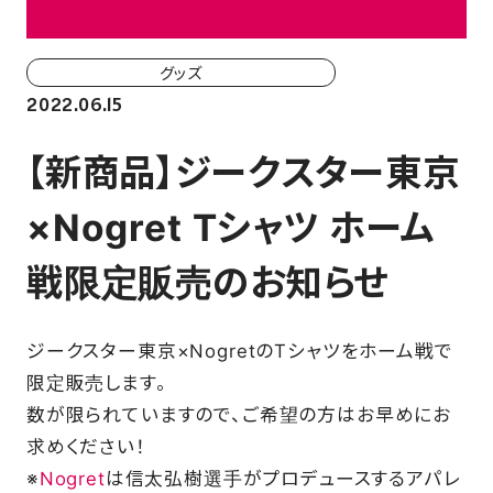
ホーム戦一覧
会場（座席・価格表）
グッズ
2022.06.15
チケット購入方法
【新商品】ジークスター東京
各座席について
×Nogret Tシャツ ホーム
観戦ガイド
戦限定販売のお知らせ
FAN CLUB
ジークスター東京×NogretのTシャツをホーム戦で
マイページはこちら
限定販売します。
数が限られていますので、ご希望の方はお早めにお
求めください！
CSR
※
Nogret
は信太弘樹選手がプロデュースするアパレ