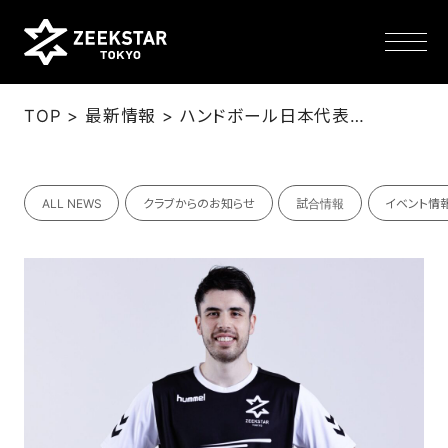
>
>
TOP
最新情報
ハンドボール日本代表キャプテン 土井レミイ杏利選手と契約
NEWS
ALL NEWS
クラブからのお知らせ
試合情報
イベント情
TEAM
SCHEDULE
TICKET