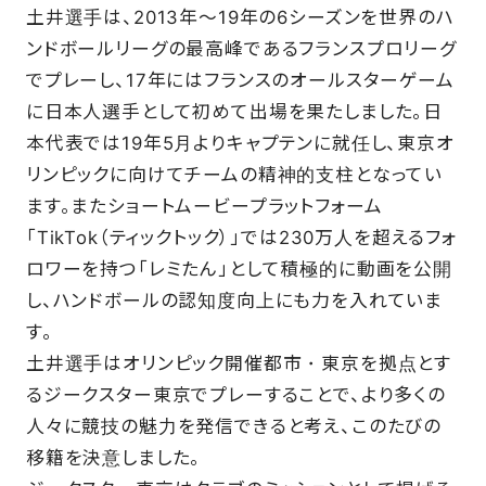
土井選手は、2013年～19年の6シーズンを世界のハ
SCHOOL
ンドボールリーグの最高峰であるフランスプロリーグ
でプレーし、17年にはフランスのオールスターゲーム
に日本人選手として初めて出場を果たしました。日
PARTNERS
本代表では19年5月よりキャプテンに就任し、東京オ
リンピックに向けてチームの精神的支柱となってい
SHOP
ます。またショートムービープラットフォーム
「TikTok（ティックトック）」では230万人を超えるフォ
ロワーを持つ「レミたん」として積極的に動画を公開
CONTACT
し、ハンドボールの認知度向上にも力を入れていま
す。
土井選手はオリンピック開催都市・東京を拠点とす
お問い合わせ
るジークスター東京でプレーすることで、より多くの
人々に競技の魅力を発信できると考え、このたびの
CSRのご依頼
移籍を決意しました。
スクール体験・入会希望