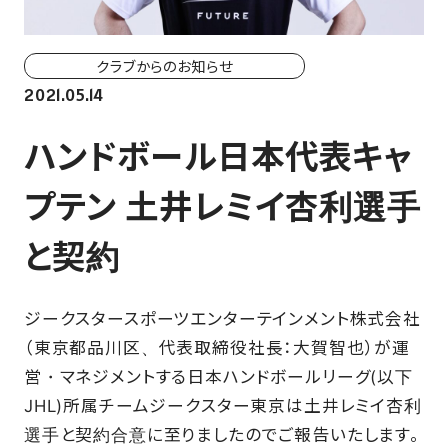
ホーム戦一覧
会場（座席・価格表）
クラブからのお知らせ
2021.05.14
チケット購入方法
ハンドボール日本代表キャ
各座席について
プテン 土井レミイ杏利選手
観戦ガイド
と契約
FAN CLUB
ジークスタースポーツエンターテインメント株式会社
マイページはこちら
（東京都品川区、代表取締役社長：大賀智也）が運
営・マネジメントする日本ハンドボールリーグ(以下
JHL)所属チームジークスター東京は土井レミイ杏利
CSR
選手と契約合意に至りましたのでご報告いたします。