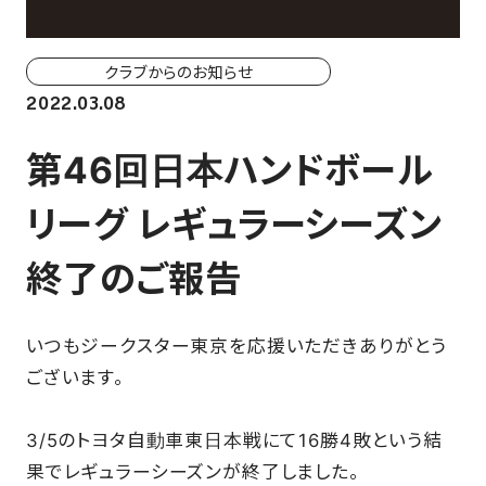
ホーム戦一覧
会場（座席・価格表）
クラブからのお知らせ
2022.03.08
チケット購入方法
第46回日本ハンドボール
各座席について
リーグ レギュラーシーズン
観戦ガイド
終了のご報告
FAN CLUB
いつもジークスター東京を応援いただきありがとう
マイページはこちら
ございます。
3/5のトヨタ自動車東日本戦にて16勝4敗という結
CSR
果でレギュラーシーズンが終了しました。