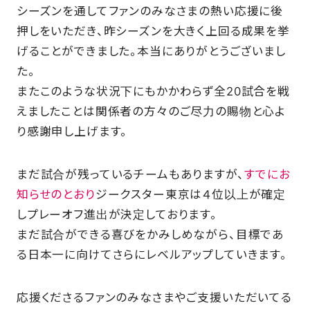
シーズンを通してファンのみなさまの熱い応援に後
SCHOOL
押しをいただき、昨シーズンを大きく上回る成果を挙
げることができました。本当にありがとうございまし
た。
PARTNERS
またこのような状況下にもかかわらず全20試合を戦
えましたことは関係者の方々のご尽力の賜物と心よ
SHOP
り感謝申し上げます。
まだ試合が残っているチームもありますが、
すでにお
CONTACT
知らせのとおり
ジークスター東京は４位以上が確定
しプレーオフ進出が決定しております。
まだ試合ができる喜びをかみしめながら、目標であ
お問い合わせ
る日本一に向けてさらにレベルアップしていきます。
CSRのご依頼
応援くださるファンのみなさまやご支援いただいてる
スクール体験・入会希望