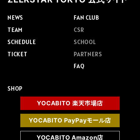
NEWS
FAN CLUB
TEAM
CSR
SCHEDULE
SCHOOL
TICKET
PARTNERS
FAQ
SHOP
YOCABITO 楽天市場店
YOCABITO PayPayモール店
YOCABITO Amazon店