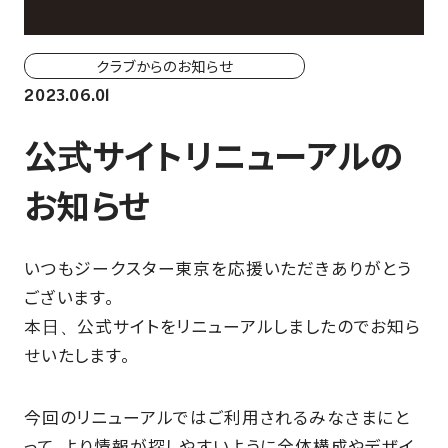
ホーム戦一覧
会場（座席・価格表）
クラブからのお知らせ
2023.06.01
チケット購入方法
公式サイトリニューアルの
各座席について
お知らせ
観戦ガイド
いつもジークスター東京を応援いただきありがとう
FAN CLUB
ございます。
本日、公式サイトをリニューアルしましたのでお知ら
マイページはこちら
せいたします。
CSR
今回のリニューアルではご利用されるみなさまにと
って、より情報が探しやすいように全体構成やデザイ