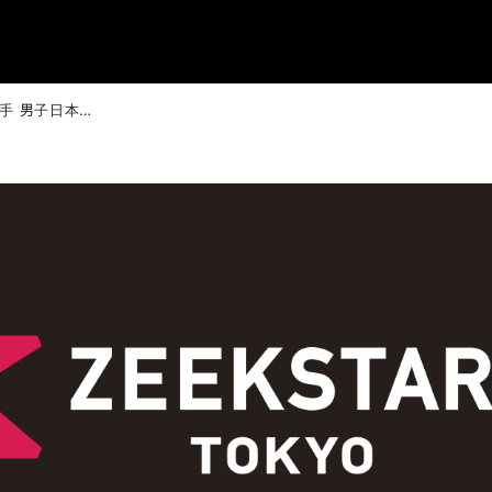
東江雄斗選手 男子日本代表 第6回強化合宿 離団のお知らせ