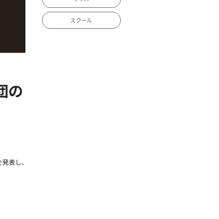
スクール
団の
を発表し、