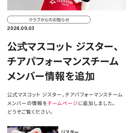
ホーム戦一覧
会場（座席・価格表）
クラブからのお知らせ
2024.09.03
チケット購入方法
公式マスコット ジスター、
各座席について
チアパフォーマンスチーム
観戦ガイド
メンバー情報を追加
FAN CLUB
公式マスコット ジスター、チアパフォーマンスチーム
マイページはこちら
メンバーの情報を
チームページ
に追加しました。
どうぞご覧ください。
CSR