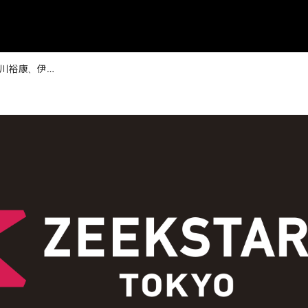
中村翼、玉川裕康、伊禮雅太選手 男子日本代表 第5回強化合宿 参加メンバー選出のお知らせ