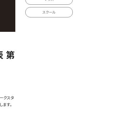
スクール
 第
ジークスタ
します。