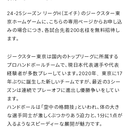
SCHOOL
24-25シーズン リーグH（エイチ）のジークスター東
京ホームゲームに、こちらの専用ページからお申し込
みの場合につき、各試合先着200名様を無料招待し
PARTNERS
ます。
SHOP
ジークスター東京は国内のトップリーグに所属する
プロハンドボールチームで、現⽇本代表選⼿や代表
経験者が多数プレーしています。2020年、東京に17
CONTACT
年ぶりに誕⽣した新しいチームですが、最近の3シー
ズンは連続でプレーオフに進出し優勝争いをしてい
ます。
お問い合わせ
ハンドボールは「空中の格闘技」といわれ、体の⼤き
CSRのご依頼
な選⼿同⼠が激しくぶつかりあう迫⼒と、1分に1点が
⼊るようなスピーディーな展開が魅⼒です。
スクール体験・入会希望