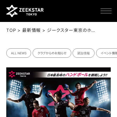
>
>
TOP
最新情報
ジークスター東京のホーム戦に各試合先着200名様無料ご招待！
NEWS
ALL NEWS
クラブからのお知らせ
試合情報
イベント情
TEAM
SCHEDULE
TICKET