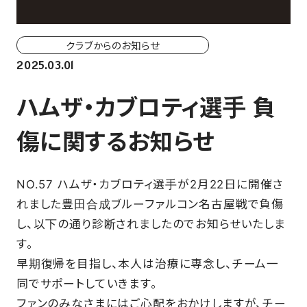
ホーム戦一覧
会場（座席・価格表）
クラブからのお知らせ
2025.03.01
チケット購入方法
ハムザ・カブロティ選手 負
各座席について
傷に関するお知らせ
観戦ガイド
NO.57 ハムザ・カブロティ選手が2月22日に開催さ
FAN CLUB
れました豊田合成ブルーファルコン名古屋戦で負傷
し、以下の通り診断されましたのでお知らせいたしま
マイページはこちら
す。
早期復帰を目指し、本人は治療に専念し、チーム一
CSR
同でサポートしていきます。
ファンのみなさまにはご心配をおかけしますが、チー