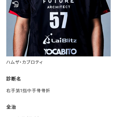
FAQ
ハムザ・カブロティ
診断名
右手第1指中手骨骨折
全治