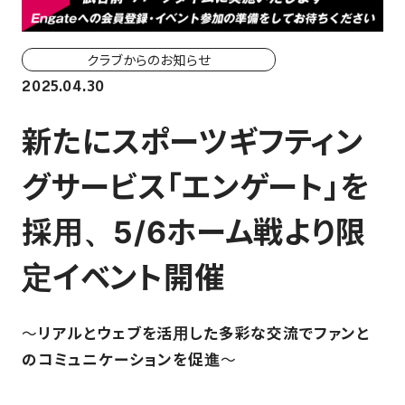
ホーム戦一覧
会場（座席・価格表）
クラブからのお知らせ
2025.04.30
チケット購入方法
新たにスポーツギフティン
各座席について
グサービス「エンゲート」を
観戦ガイド
採用、5/6ホーム戦より限
FAN CLUB
定イベント開催
マイページはこちら
～
リアルとウェブを活用した多彩な交流でファンと
のコミュニケーションを促進
～
CSR