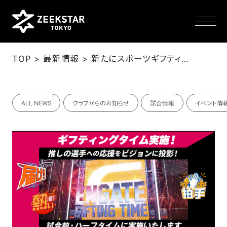
>
>
TOP
最新情報
新たにスポーツギフティングサービス「エンゲート」を採用、5/6ホーム戦より限定イベント開催
NEWS
ALL NEWS
クラブからのお知らせ
試合情報
イベント情
TEAM
SCHEDULE
TICKET