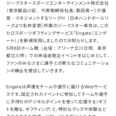
ジークスタースポーツエンターテインメント株式会社
SCHOOL
（東京都品川区、代表取締役社長：黒田真一）が運
営・マネジメントするリーグＨ（日本ハンドボールリ
ーグより名称変更）所属のジークスター東京は、この
PARTNERS
たびスポーツギフティングサービス「Engate（エンゲ
ート）」を新規採用しましたのでお知らせします。
SHOP
5月6日ホーム戦（会場：アリーナ立川立飛、東京
都立川市）での来場者限定イベントをはじめとして、
ファンのみなさまに選手との新たなコミュニケーショ
ンの機会を提供していきます。
CONTACT
Engateは声援をチームや選手に届けるWebサービ
お問い合わせ
スです。設定されたイベントに参加してチームや選手
CSRのご依頼
に手持ちのデジタルポイントを使って応援する（ギフ
トを贈る、ギフティング）と、特別なグッズや体験など
スクール体験・入会希望