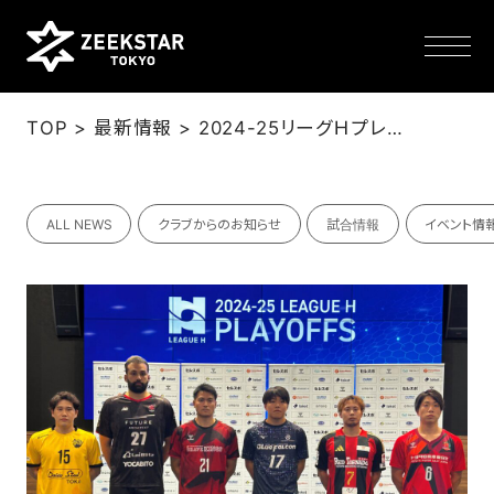
>
>
TOP
最新情報
2024-25リーグＨプレーオフ開幕前記者会見でのキャプテンのコメント
NEWS
ALL NEWS
クラブからのお知らせ
試合情報
イベント情
TEAM
SCHEDULE
TICKET