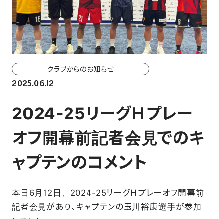
ホーム戦一覧
会場（座席・価格表）
チケット購入方法
クラブからのお知らせ
各座席について
2025.06.12
観戦ガイド
2024-25リーグＨプレー
FAN CLUB
オフ開幕前記者会見でのキ
ャプテンのコメント
マイページはこちら
本日6月12日、2024-25リーグＨプレーオフ開幕前
CSR
記者会見があり、キャプテンの玉川裕康選手が参加