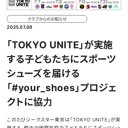
ホーム戦一覧
会場（座席・価格表）
クラブからのお知らせ
2025.07.08
チケット購入方法
「TOKYO UNITE」が実施
各座席について
する子どもたちにスポーツ
観戦ガイド
シューズを届ける
FAN CLUB
「#your_shoes」プロジェ
マイページはこちら
クトに協力
CSR
このたびジークスター東京は「TOKYO UNITE」が実
施する、都内の困窮家庭の子どもたちにスポーツシュ