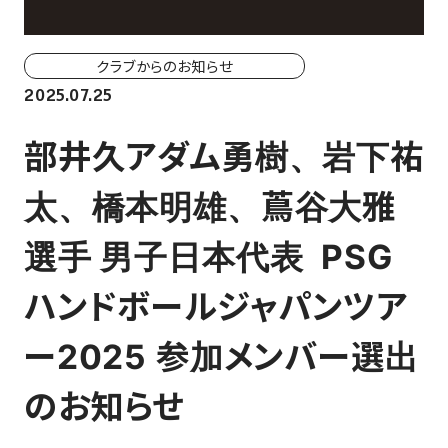
ホーム戦一覧
会場（座席・価格表）
クラブからのお知らせ
2025.07.25
チケット購入方法
部井久アダム勇樹、岩下祐
各座席について
太、橋本明雄、蔦谷大雅
観戦ガイド
選手 男子日本代表 PSG
FAN CLUB
ハンドボールジャパンツア
マイページはこちら
ー2025 参加メンバー選出
のお知らせ
CSR