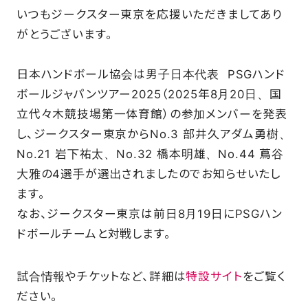
いつもジークスター東京を応援いただきましてあり
SCHOOL
がとうございます。
日本ハンドボール協会は男子日本代表 PSGハンド
PARTNERS
ボールジャパンツアー2025（2025年8月20日、国
立代々木競技場第一体育館）の参加メンバーを発表
SHOP
し、ジークスター東京からNo.3 部井久アダム勇樹、
No.21 岩下祐太、No.32 橋本明雄、No.44 蔦谷
大雅の4選手が選出されましたのでお知らせいたし
CONTACT
ます。
なお、ジークスター東京は前日8月19日にPSGハン
ドボールチームと対戦します。
お問い合わせ
CSRのご依頼
試合情報やチケットなど、詳細は
特設サイト
をご覧く
ださい。
スクール体験・入会希望