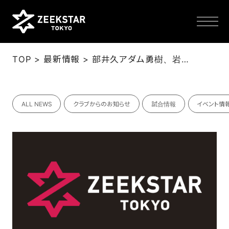
>
>
TOP
最新情報
部井久アダム勇樹、岩下祐太、橋本明雄、蔦谷大雅選手 男子日本代表 PSGハンドボールジャパンツアー2025 参加メンバー選出のお知らせ
NEWS
ALL NEWS
クラブからのお知らせ
試合情報
イベント情
TEAM
SCHEDULE
TICKET