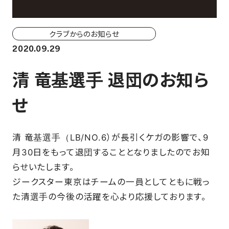
ホーム戦一覧
会場（座席・価格表）
クラブからのお知らせ
2020.09.29
チケット購入方法
清 竜基選手 退団のお知ら
各座席について
せ
観戦ガイド
清 竜基選手（LB/NO.6）が長引くケガの影響で、9
FAN CLUB
月30日をもって退団することとなりましたのでお知
らせいたします。
マイページはこちら
ジークスター東京はチームの一員としてともに戦っ
た清選手の今後の活躍を心より応援しております。
CSR