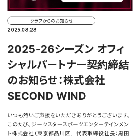
ホーム戦一覧
会場（座席・価格表）
クラブからのお知らせ
2025.08.28
チケット購入方法
2025-26シーズン オフィ
各座席について
シャルパートナー契約締結
観戦ガイド
のお知らせ：株式会社
FAN CLUB
SECOND WIND
マイページはこちら
いつも熱いご声援をいただきありがとうございます。
このたび、ジークスタースポーツエンターテインメン
CSR
ト株式会社（東京都品川区、代表取締役社長：黒田