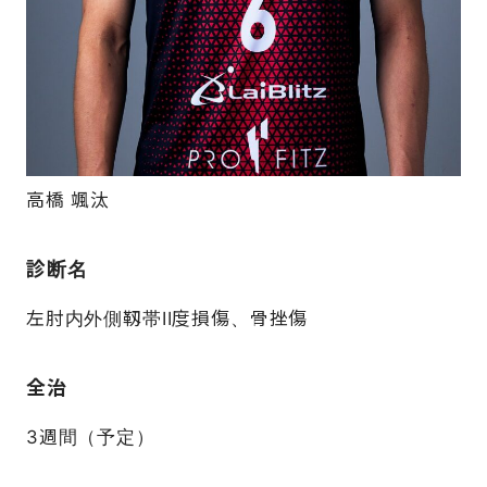
FAQ
高橋 颯汰
診断名
左肘内外側靱帯II度損傷、骨挫傷
全治
3週間（予定）