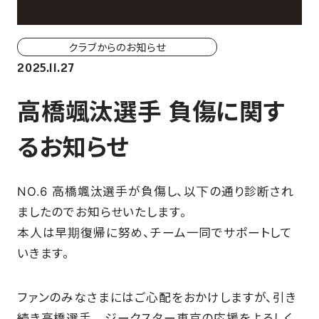
ホーム戦一覧
会場（座席・価格表）
クラブからのお知らせ
2025.11.27
チケット購入方法
高橋颯汰選手 負傷に関す
各座席について
るお知らせ
観戦ガイド
NO.6 高橋颯汰選手が負傷し、以下の通り診断され
FAN CLUB
ましたのでお知らせいたします。
本人は早期復帰に努め、チーム一同でサポートして
マイページはこちら
いきます。
CSR
ファンのみなさまにはご心配をおかけしますが、引き
続き高橋選手、ジークスター東京の応援をよろしく