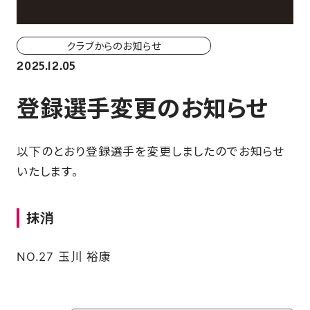
ホーム戦一覧
会場（座席・価格表）
クラブからのお知らせ
2025.12.05
チケット購入方法
登録選手変更のお知らせ
各座席について
観戦ガイド
以下のとおり登録選手を変更しましたのでお知らせ
いたします。
FAN CLUB
抹消
マイページはこちら
NO.27 玉川 裕康
CSR