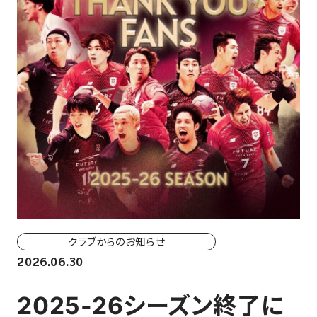
ホーム戦一覧
会場（座席・価格表）
チケット購入方法
各座席について
観戦ガイド
FAN CLUB
マイページはこちら
クラブからのお知らせ
2026.06.30
CSR
2025-26シーズン終了に