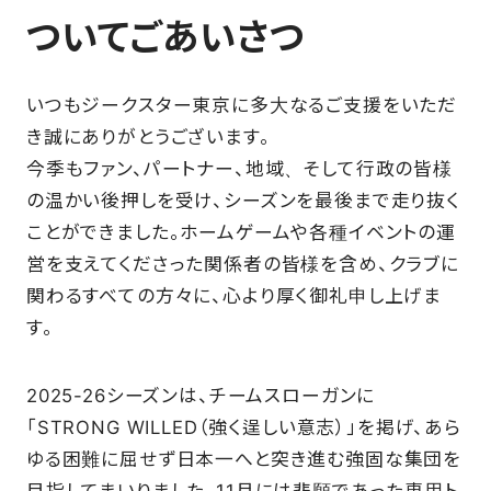
ついてごあいさつ
SCHOOL
いつもジークスター東京に多大なるご支援をいただ
PARTNERS
き誠にありがとうございます。
今季もファン、パートナー、地域、そして行政の皆様
SHOP
の温かい後押しを受け、シーズンを最後まで走り抜く
ことができました。ホームゲームや各種イベントの運
営を支えてくださった関係者の皆様を含め、クラブに
関わるすべての方々に、心より厚く御礼申し上げま
CONTACT
す。
お問い合わせ
2025-26シーズンは、チームスローガンに
「STRONG WILLED（強く逞しい意志）」を掲げ、あら
CSRのご依頼
ゆる困難に屈せず日本一へと突き進む強固な集団を
スクール体験・入会希望