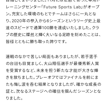
目指してまいりました。11月には悲願であった専用ト
レーニングセンター「Future Sports Lab」がオープ
ン。充実した環境のもとでチームはさらに一丸とな
FAQ
り、2020年の参入から6シーズンというリーグ史上最
速のスピードで通算100勝を達成いたしました。クラ
ブの歴史に燦然と輝く大いなる足跡を刻めたことは、
皆様とともに勝ち取った誇りです。
連戦のなかで苦しい局面もありましたが、若手選手
の台頭も目覚ましく、大山翔伍選手が最優秀新人賞
を受賞するなど、未来を担う新たな才能が大きな輝
きを放ちました。プレーオフではファイナルを前にま
たも悔し涙を呑む結果となりましたが、確かな成長の
証と、次なるステージへの確信を掴んだシーズンとな
りました。