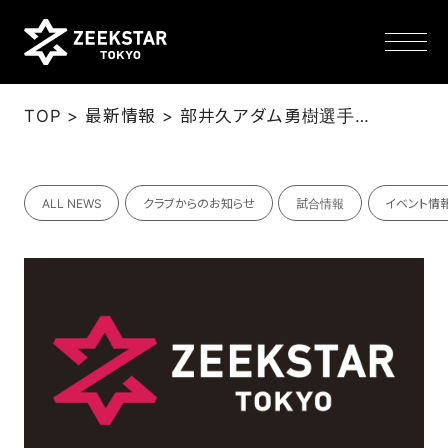
>
>
TOP
最新情報
部井久アダム勇樹選手、中村翼選手 日本代表第３回強化合宿メンバー選出のお知らせ
NEWS
ALL NEWS
クラブからのお知らせ
試合情報
イベント情
TEAM
SCHEDULE
TICKET