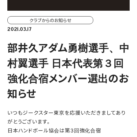
ホーム戦一覧
会場（座席・価格表）
クラブからのお知らせ
2021.03.17
チケット購入方法
部井久アダム勇樹選手、中
各座席について
村翼選手 日本代表第３回
観戦ガイド
強化合宿メンバー選出のお
FAN CLUB
知らせ
マイページはこちら
いつもジークスター東京を応援いただきましてあり
がとうございます。
CSR
日本ハンドボール協会は第3回強化合宿