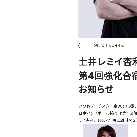
クラブからのお知らせ
土井レミイ杏
第4回強化合宿(
お知らせ
いつもジークスター東京を応援い
日本ハンドボール協会は第4回強化合
ミイ杏利、No.77 東江雄斗の