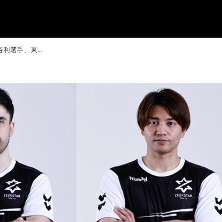
土井レミイ杏利選手、東江雄斗選手 男子日本代表第4回強化合宿(2021/6/7～6/26)メンバー選出のお知らせ