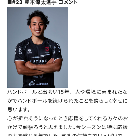
■#23 豊本涼太選手 コメント
SCHOOL
PARTNERS
SHOP
CONTACT
ハンドボールと出会い15年、人や環境に恵まれたな
かでハンドボールを続けられたことを誇らしく幸せに
お問い合わせ
思います。
心が折れそうになったとき応援をしてくれる方々のお
CSRのご依頼
かげで頑張ろうと思えました。今シーズンは特に応援
スクール体験・入会希望
の力を感じる年でした。感謝の気持ちでいっぱいで