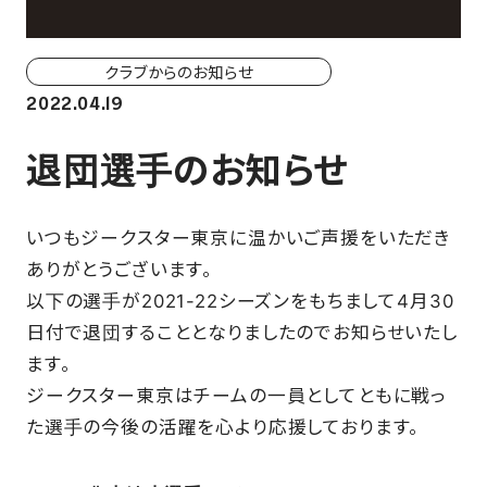
ホーム戦一覧
会場（座席・価格表）
クラブからのお知らせ
2022.04.19
チケット購入方法
退団選手のお知らせ
各座席について
観戦ガイド
いつもジークスター東京に温かいご声援をいただき
ありがとうございます。
FAN CLUB
以下の選手が2021-22シーズンをもちまして4月30
日付で退団することとなりましたのでお知らせいたし
ます。
マイページはこちら
ジークスター東京はチームの一員としてともに戦っ
た選手の今後の活躍を心より応援しております。
CSR