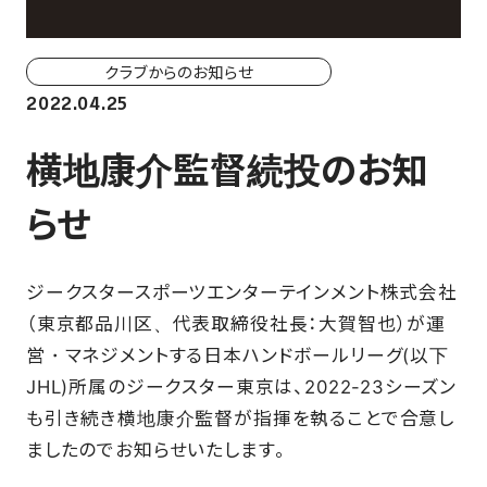
ホーム戦一覧
会場（座席・価格表）
クラブからのお知らせ
2022.04.25
チケット購入方法
横地康介監督続投のお知
各座席について
らせ
観戦ガイド
ジークスタースポーツエンターテインメント株式会社
FAN CLUB
（東京都品川区、代表取締役社長：大賀智也）が運
営・マネジメントする日本ハンドボールリーグ(以下
マイページはこちら
JHL)所属のジークスター東京は、2022-23シーズン
も引き続き横地康介監督が指揮を執ることで合意し
CSR
ましたのでお知らせいたします。