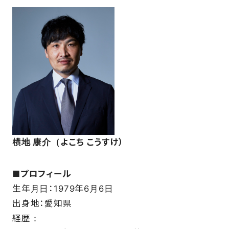
SCHOOL
PARTNERS
SHOP
CONTACT
横地 康介（よこち こうすけ）
■
プロフィール
お問い合わせ
生年月日：1979年6月6日
CSRのご依頼
出身地：愛知県
経歴：
スクール体験・入会希望