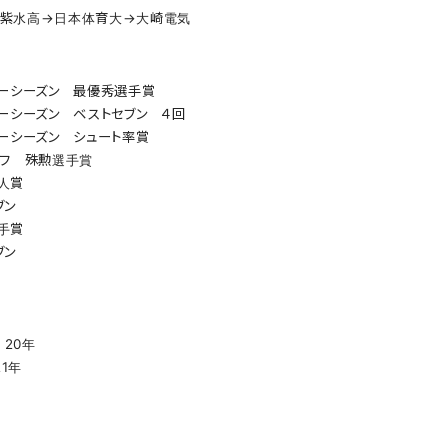
紫水高→日本体育大→大崎電気
ラーシーズン 最優秀選手賞
ーシーズン ベストセブン ４回
ーシーズン シュート率賞
オフ 殊勲選手賞
人賞
ブン
手賞
ブン
、20年
1年