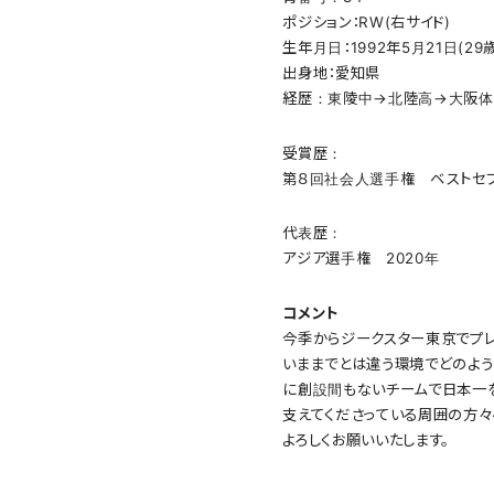
ポジション：RW(右サイド)
生年月日：1992年5月21日(29歳
出身地：愛知県
経歴：東陵中→北陸高→大阪体
受賞歴：
第８回社会人選手権 ベストセ
代表歴：
アジア選手権 2020年
コメント
今季からジークスター東京でプレ
いままでとは違う環境でどのよう
に創設間もないチームで日本一を
支えてくださっている周囲の方々
よろしくお願いいたします。