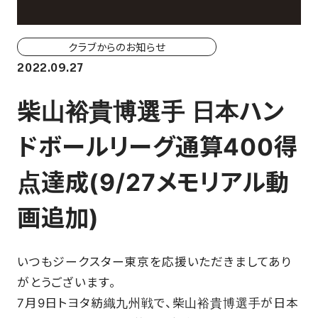
ホーム戦一覧
会場（座席・価格表）
クラブからのお知らせ
2022.09.27
チケット購入方法
柴山裕貴博選手 日本ハン
各座席について
ドボールリーグ通算400得
観戦ガイド
点達成(9/27メモリアル動
FAN CLUB
画追加)
マイページはこちら
いつもジークスター東京を応援いただきましてあり
がとうございます。
CSR
7月9日トヨタ紡織九州戦で、柴山裕貴博選手が日本