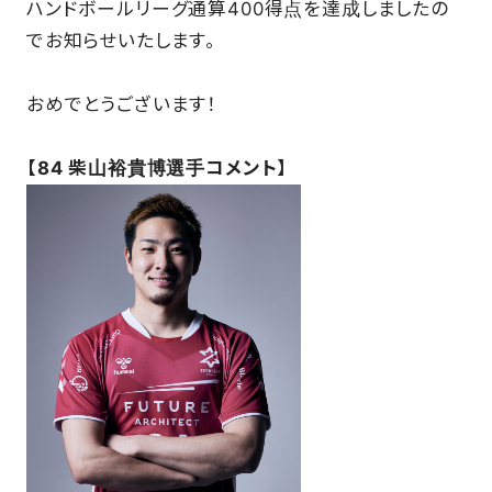
ハンドボールリーグ通算400得点を達成しましたの
SCHOOL
でお知らせいたします。
おめでとうございます！
PARTNERS
【84 柴山裕貴博選手コメント】
SHOP
CONTACT
お問い合わせ
CSRのご依頼
スクール体験・入会希望