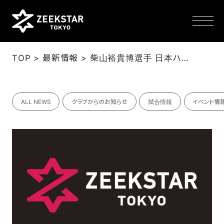
>
>
TOP
最新情報
柴山裕貴博選手 日本ハンドボールリーグ通算400得点達成(9/27メモリアル動画追加)
NEWS
ALL NEWS
クラブからのお知らせ
試合情報
イベント情
TEAM
SCHEDULE
TICKET