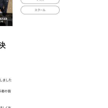
スクール
決
しました
係者の皆
ろしくお