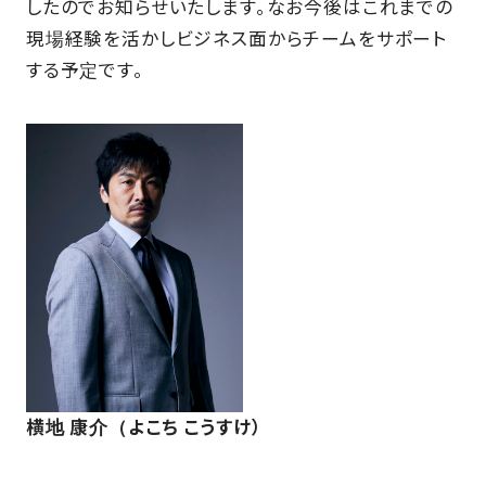
したのでお知らせいたします。なお今後はこれまでの
SCHOOL
現場経験を活かしビジネス面からチームをサポート
する予定です。
PARTNERS
SHOP
CONTACT
お問い合わせ
CSRのご依頼
横地 康介（よこち こうすけ）
スクール体験・入会希望