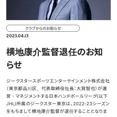
ホーム戦一覧
会場（座席・価格表）
チケット購入方法
クラブからのお知らせ
2023.04.13
各座席について
横地康介監督退任のお知
観戦ガイド
らせ
FAN CLUB
ジークスタースポーツエンターテインメント株式会社
（東京都品川区、代表取締役社長：大賀智也）が運
マイページはこちら
営・マネジメントする日本ハンドボールリーグ(以下
JHL)所属のジークスター東京は、2022-23シーズン
CSR
をもちまして横地康介監督が退任することとなりま