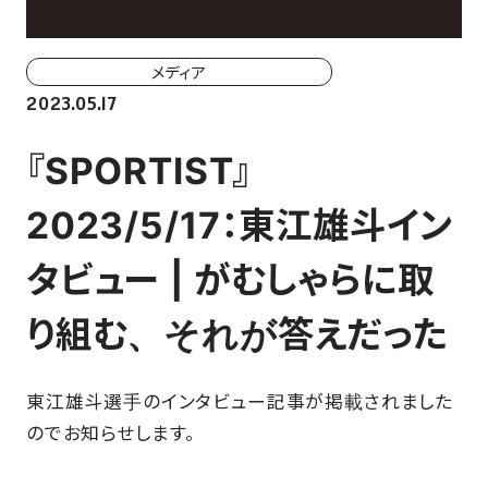
ホーム戦一覧
会場（座席・価格表）
メディア
2023.05.17
チケット購入方法
『SPORTIST』
各座席について
2023/5/17：東江雄斗イン
観戦ガイド
タビュー | がむしゃらに取
FAN CLUB
り組む、それが答えだった
マイページはこちら
東江雄斗選手のインタビュー記事が掲載されました
のでお知らせします。
CSR