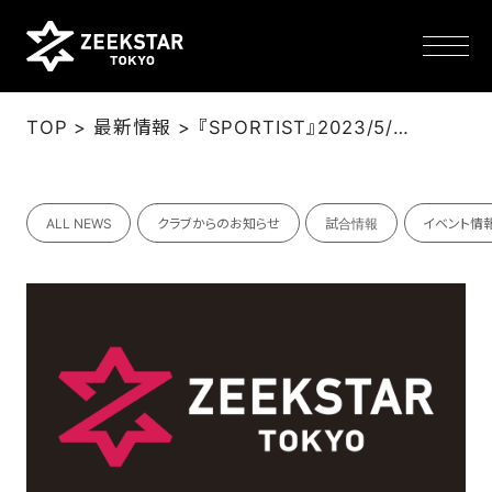
>
>
TOP
最新情報
『SPORTIST』2023/5/17：東江雄斗インタビュー | がむしゃらに取り組む、それが答えだった
NEWS
ALL NEWS
クラブからのお知らせ
試合情報
イベント情
TEAM
SCHEDULE
TICKET