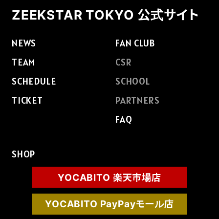
ZEEKSTAR TOKYO 公式サイト
FAQ
NEWS
FAN CLUB
TEAM
CSR
SCHEDULE
SCHOOL
TICKET
PARTNERS
FAQ
SHOP
YOCABITO 楽天市場店
YOCABITO PayPayモール店