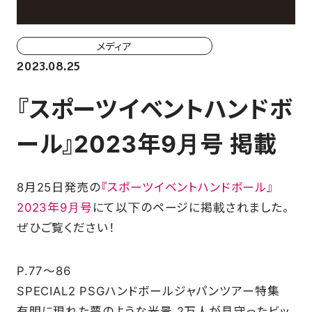
ホーム戦一覧
会場（座席・価格表）
メディア
2023.08.25
チケット購入方法
『スポーツイベントハンドボ
各座席について
ール』2023年9月号 掲載
観戦ガイド
8月25日発売の
『スポーツイベントハンドボール』
FAN CLUB
2023年9月号
にて以下のページに掲載されました。
ぜひご覧ください！
マイページはこちら
P.77～86
CSR
SPECIAL2 PSGハンドボールジャパンツアー特集
有明に現れた夢のような光景 2万人が見守ったビッ